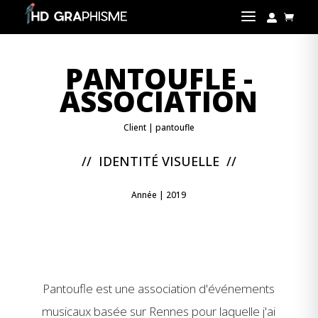
a


PANTOUFLE -
ASSOCIATION
Client | pantoufle
//
IDENTITÉ VISUELLE
//
Année | 2019
Pantoufle est une association d'événements
musicaux basée sur Rennes pour laquelle j'ai