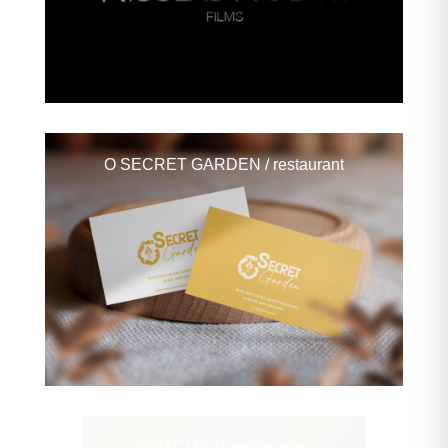
O SECRET GARDEN
/ restaurant
DIETCLIC
/ nutritionistes