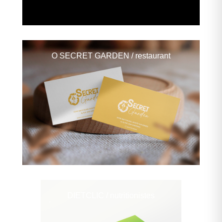
O SECRET GARDEN
/ restaurant
DIETCLIC
/ nutritionistes