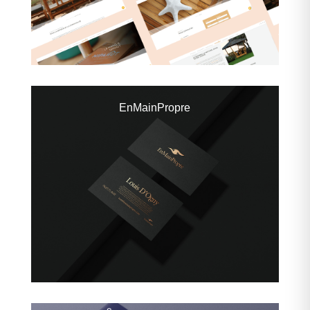
EnMainPropre