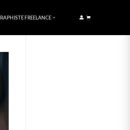
GRAPHISTE FREELANCE

