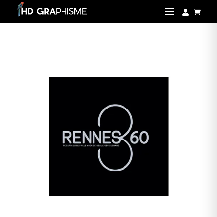
a

