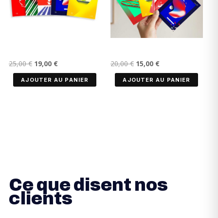
Le
Le
Le
Le
25,00
€
19,00
€
20,00
€
15,00
€
prix
prix
prix
prix
AJOUTER AU PANIER
AJOUTER AU PANIER
initial
actuel
initial
actuel
était :
est :
était :
est :
25,00 €.
19,00 €.
20,00 €.
15,00 €.
Ce que disent nos
clients