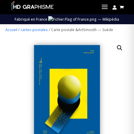
a


Fabriqué en France
Accueil
/
cartes-postales
/ Carte postale &ArtSmooth — Suède