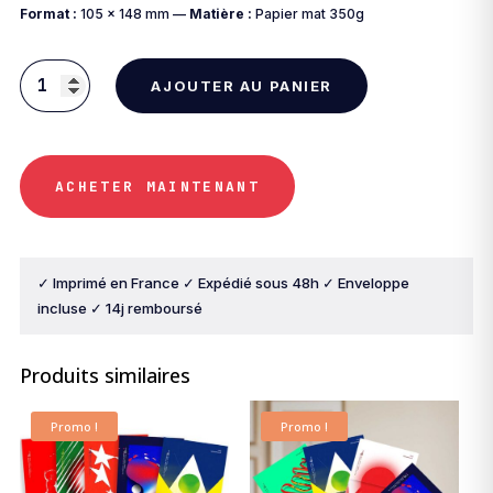
Format :
105 × 148 mm —
Matière :
Papier mat 350g
AJOUTER AU PANIER
quantité
de
Carte
postale
ACHETER MAINTENANT
&ArtSmooth
—
Suède
✓ Imprimé en France ✓ Expédié sous 48h ✓ Enveloppe
incluse ✓ 14j remboursé
Produits similaires
Promo !
Promo !