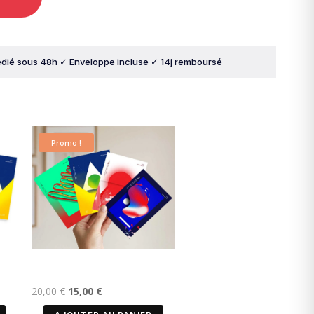
dié sous 48h ✓ Enveloppe incluse ✓ 14j remboursé
Promo !
Le
Le
20,00
€
15,00
€
prix
prix