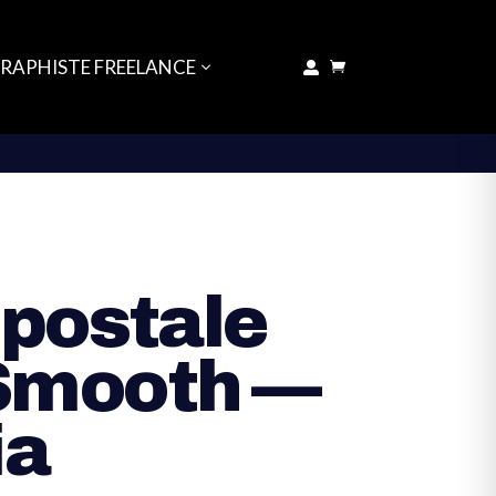
GRAPHISTE FREELANCE


 postale
Smooth —
ia