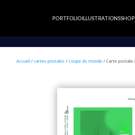
PORTFOLIO
ILLUSTRATIONS
SHOP 
Accueil
/
cartes-postales
/
Coupe du monde
/ Carte postale