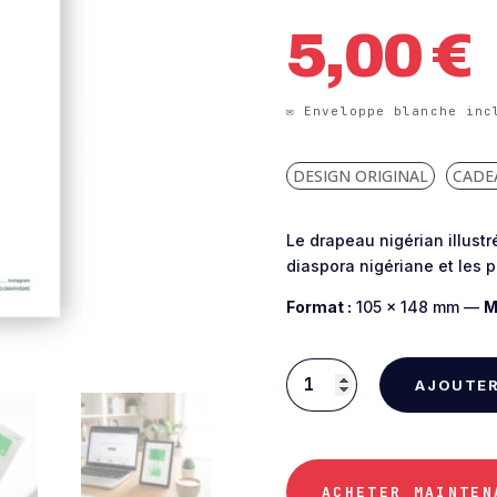
5,00
€
DESIGN ORIGINAL
CADE
Le drapeau nigérian illust
diaspora nigériane et les p
Format :
105 × 148 mm —
M
AJOUTER
quantité
de
Carte
postale
ACHETER MAINTEN