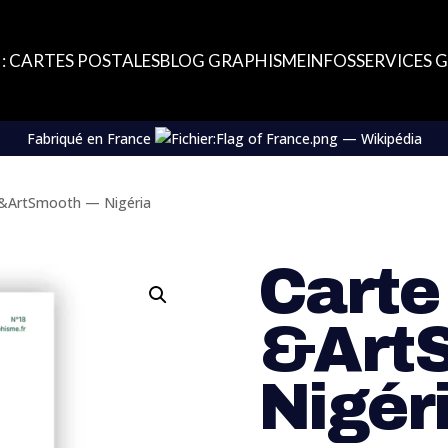
: CARTES POSTALES
BLOG GRAPHISME
INFOS
SERVICES 
Fabriqué en France
 &ArtSmooth — Nigéria
Carte
&Art
Nigér