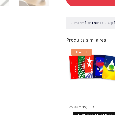
&ArtSmooth
—
Nigéria
✓ Imprimé en France ✓ Expé
Produits similaires
Promo !
Le
Le
25,00
€
19,00
€
prix
prix