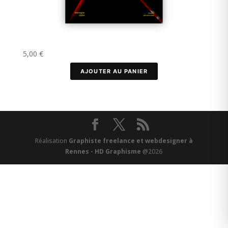
5,00
€
AJOUTER AU PANIER
Réalisation
Graphiste freelance et webdesigner à
Rennes - HD Graphisme
@2026