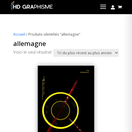
a


Accueil
/ Produits identifiés “allemagne”
allemagne
Voici le seul résultat