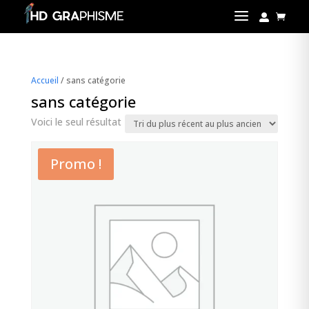
a


Accueil
/ sans catégorie
sans catégorie
Voici le seul résultat
Promo !